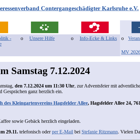
teressenverband Contergangeschädigter Karlsruhe e.V.
itik -
Unsere Hilfe
Info-Ecke & Links
Veran
e
MV 202
am Samstag 7.12.2024
amstag,
den 7.12.2024 um 11:30 Uhr
, zur Adventsfeier mit adventli
 Gesprächen ganz herzlich ein.
 des Kleingartenvereins Hagsfelder Allee
, Hagsfelder Allee 24, 7
Kaffee sowie Gebäck herzlich eingeladen.
m 29.11.
telefonisch oder
per E-Mail
bei
Stefanie Ritzmann
. Vielen D