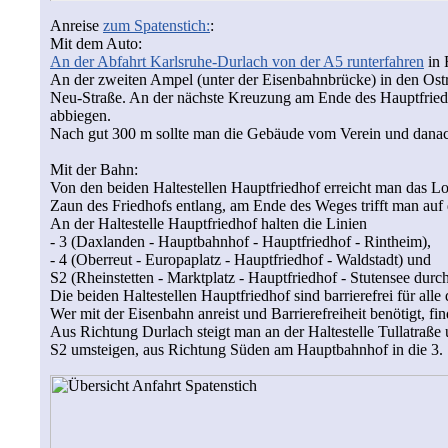
Anreise
zum Spatenstich:
:
Mit dem Auto:
An der Abfahrt Karlsruhe-Durlach von der A5 runterfahren
in 
An der zweiten Ampel (unter der Eisenbahnbrücke) in den Ost
Neu-Straße. An der nächste Kreuzung am Ende des Hauptfriedho
abbiegen.
Nach gut 300 m sollte man die Gebäude vom Verein und danach v
Mit der Bahn:
Von den beiden Haltestellen Hauptfriedhof erreicht man das L
Zaun des Friedhofs entlang, am Ende des Weges trifft man auf d
An der Haltestelle Hauptfriedhof halten die Linien
- 3 (Daxlanden - Hauptbahnhof - Hauptfriedhof - Rintheim),
- 4 (Oberreut - Europaplatz - Hauptfriedhof - Waldstadt) und
S2 (Rheinstetten - Marktplatz - Hauptfriedhof - Stutensee durc
Die beiden Haltestellen Hauptfriedhof sind barrierefrei für alle
Wer mit der Eisenbahn anreist und Barrierefreiheit benötigt, fi
Aus Richtung Durlach steigt man an der Haltestelle Tullatra
S2 umsteigen, aus Richtung Süden am Hauptbahnhof in die 3.