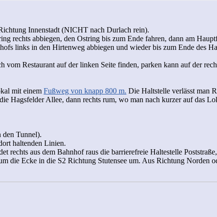
Richtung Innenstadt (NICHT nach Durlach rein).
ring rechts abbiegen, den Ostring bis zum Ende fahren, dann am Haupt
fs links in den Hirtenweg abbiegen und wieder bis zum Ende des Haupt
om Restaurant auf der linken Seite finden, parken kann auf der recht
okal mit einem
Fußweg von knapp 800 m.
Die Haltstelle verlässt man 
ie Hagsfelder Allee, dann rechts rum, wo man nach kurzer auf das Lokal 
h den Tunnel).
 dort haltenden Linien.
ndet rechts aus dem Bahnhof raus die barrierefreie Haltestelle Poststraß
ße um die Ecke in die S2 Richtung Stutensee um. Aus Richtung Norden 